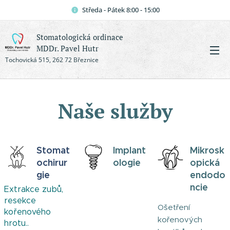
Středa - Pátek 8:00 - 15:00
Stomatologická ordinace
MDDr. Pavel Hutr
Tochovická 515, 262 72 Březnice
Naše služby
Stomat
Implant
Mikrosk
ochirur
ologie
opická
gie
endodo
ncie
Extrakce zubů,
resekce
Ošetření
kořenového
kořenových
hrotu..