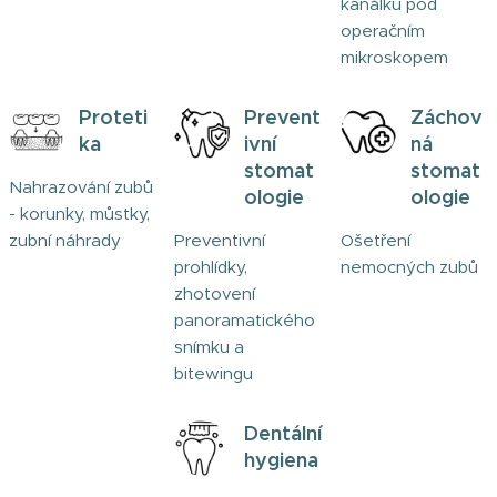
kanálků pod
operačním
mikroskopem
Proteti
Prevent
Záchov
ka
ivní
ná
stomat
stomat
Nahrazování zubů
ologie
ologie
- korunky, můstky,
zubní náhrady
Preventivní
Ošetření
prohlídky,
nemocných zubů
zhotovení
panoramatického
snímku a
bitewingu
Dentální
hygiena