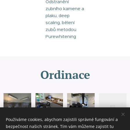
Odstranění
zubního kamene a
plaku, deep
scaling, bělení
zubů metodou
Purewhitening
Ordinace
Ordinace
Ordinace
č.1
č.2
Mikroskop
CBCT
Používáme cookies, abychom zajistili správné fungování a
bezpečnost našich stránek. Tím vám můžeme zajistit tu